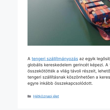
A
tengeri szállítmányozás
az egyik legősi
globális kereskedelem gerincét képezi. A 
összekötötték a világ távoli részeit, lehet
tengeri szállításnak köszönhetően a kere
egyre inkább összekapcsolódott.
Kategória
Hétköznapi élet