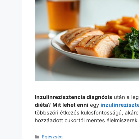
Inzulinrezisztencia diagnózis
után a leg
diéta
?
Mit lehet enni
egy
inzulinreziszt
többszöri étkezés kulcsfontosságú, akárc
hozzáadott cukortól mentes élelmiszerek.
Kategória
Egészség