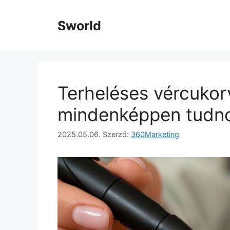
Kilépés
a
Sworld
tartalomba
Terheléses vércukorv
mindenképpen tudnod
2025.05.06.
Szerző:
360Marketing