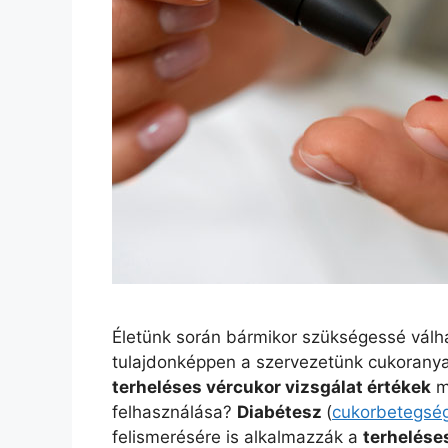
Életünk során bármikor szükségessé válh
tulajdonképpen a szervezetünk cukoranyag
terheléses vércukor vizsgálat értékek
m
felhasználása?
Diabétesz
(
cukorbetegsé
felismerésére is alkalmazzák a
terhelése