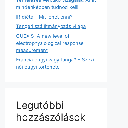
Terheléses vércukorvizsgálat: Amit
mindenképpen tudnod kell!
IR diéta – Mit lehet enni?
Tengeri szállítmányozás világa
QUEX S: A new level of
electrophysiological response
measurement
Francia bugyi vagy tanga? – Szexi
női bugyi története
Legutóbbi
hozzászólások