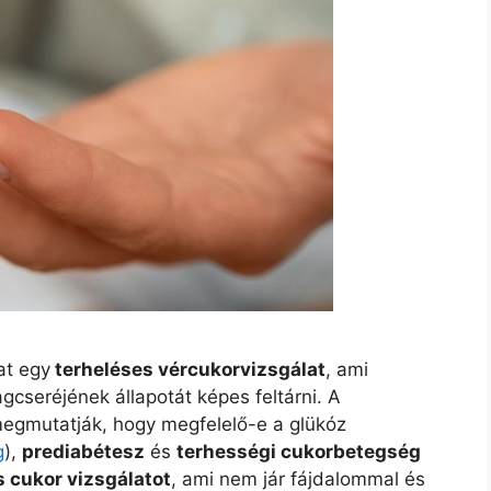
at egy
terheléses vércukorvizsgálat
, ami
cseréjének állapotát képes feltárni. A
egmutatják, hogy megfelelő-e a glükóz
g
),
prediabétesz
és
terhességi cukorbetegség
s cukor vizsgálatot
, ami nem jár fájdalommal és