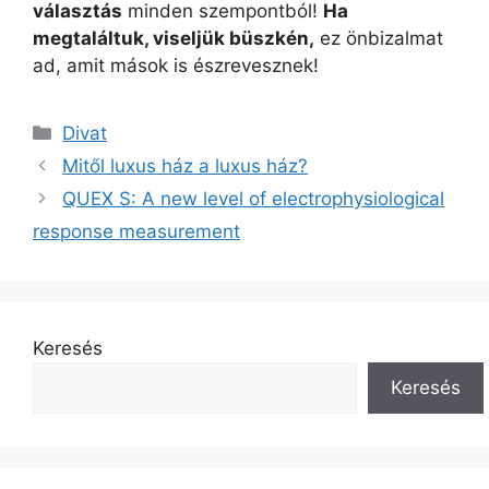
választás
minden szempontból!
Ha
megtaláltuk, viseljük büszkén,
ez önbizalmat
ad, amit mások is észrevesznek!
Kategória
Divat
Mitől luxus ház a luxus ház?
QUEX S: A new level of electrophysiological
response measurement
Keresés
Keresés