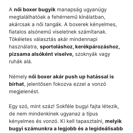
A
női boxer bugyik
manapság ugyanúgy
megtalálhatóak a fehérnemű kínálatban,
akárcsak a női tangák. A boxerek kényelmes,
fiatalos alsónemű viseletnek számítanak.
Tökéletes választás akár mindennapi
használatra,
sportoláshoz, kerékpározáshoz,
pizsama alsóként viselve,
szoknyák vagy
ruhák alá.
Némely
női boxer akár push up hatással is
bírhat
, jelentősen fokozva ezzel a vonzó
megjelenést.
Egy szó, mint száz! Sokféle bugyi fajta létezik,
de nem mindenkinek ugyanaz a típus
kényelmes és vonzó. Ki kell tapasztalni,
melyik
bugyi számunkra a legjobb és a legideálisabb