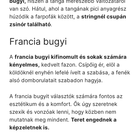
bugyi,
hiszen a tanga merészebb változatáról
van szó. Hátul, ahol a tangának pici anyagrész
húzódik a farpofák között, a
stringnél csupán
zsinór található
.
Francia bugyi
A
francia bugyi kifinomult és sokak számára
kényelmes,
kedvelt fazon. Csípőig ér, elöl a
köldöknél enyhén lefelé ívelt a szabása, a fenék
alsó domborulatait szabadon hagyja.
A francia bugyit választók számára fontos az
esztétikum és a komfort. Ők úgy szeretnek
szexik és vonzóak lenni, hogy közben nem
mutatnak meg mindent.
Teret engednek a
képzeletnek is.