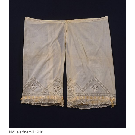
Női alsónemű 1910