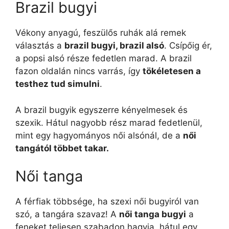
Brazil bugyi
Vékony anyagú, feszülős ruhák alá remek
választás a
brazil bugyi, brazil alsó
. Csípőig ér,
a popsi alsó része fedetlen marad. A brazil
fazon oldalán nincs varrás, így
tökéletesen a
testhez tud simulni
.
A brazil bugyik egyszerre kényelmesek és
szexik. Hátul nagyobb rész marad fedetlenül,
mint egy hagyományos női alsónál, de a
női
tangától többet takar.
Női tanga
A férfiak többsége, ha szexi női bugyiról van
szó, a tangára szavaz! A
női tanga bugyi
a
feneket teljesen szabadon hagyja, hátul egy