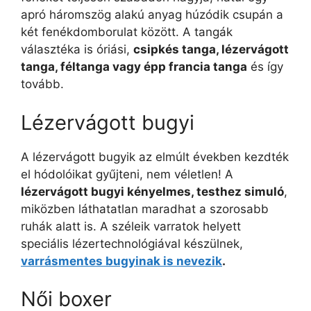
apró háromszög alakú anyag húzódik csupán a
két fenékdomborulat között. A tangák
választéka is óriási,
csipkés tanga, lézervágott
tanga, féltanga vagy épp francia tanga
és így
tovább.
Lézervágott bugyi
A lézervágott bugyik az elmúlt években kezdték
el hódolóikat gyűjteni, nem véletlen! A
lézervágott bugyi kényelmes, testhez simuló
,
miközben láthatatlan maradhat a szorosabb
ruhák alatt is. A széleik varratok helyett
speciális lézertechnológiával készülnek,
varrásmentes bugyinak is nevezik
.
Női boxer