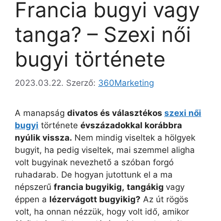
Francia bugyi vagy
tanga? – Szexi női
bugyi története
2023.03.22.
Szerző:
360Marketing
A manapság
divatos és választékos
szexi női
bugyi
története
évszázadokkal korábbra
nyúlik vissza.
Nem mindig viseltek a hölgyek
bugyit, ha pedig viseltek, mai szemmel aligha
volt bugyinak nevezhető a szóban forgó
ruhadarab. De hogyan jutottunk el a ma
népszerű
francia bugyikig,
tangákig
vagy
éppen a
lézervágott bugyikig?
Az út rögös
volt, ha onnan nézzük, hogy volt idő, amikor