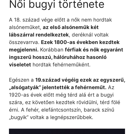
Női bugyi története
A 18. század vége előtt a nők nem hordtak
alsóneműket,
az első alsóneműk két
lábszárral rendelkeztek
, deréknál voltak
összevarrva.
Ezek 1800-as években kezdtek
megjelenni.
Korábban
férfiak és nők egyaránt
ingszerű hosszú, hálóruhához hasonló
viseletet
hordtak fehérneműként.
Egészen a
19.század végéig ezek az egyszerű,
„alsógatyák” jelentették a fehérneműt.
Az
1920-as évek előtt még térd alá ért a bugyi
szára, ez követően kezdtek rövidülni, térd fölé
érni. A fehér, elefántcsontszín, barack színű
„bugyik” voltak a legnépszerűbbek.