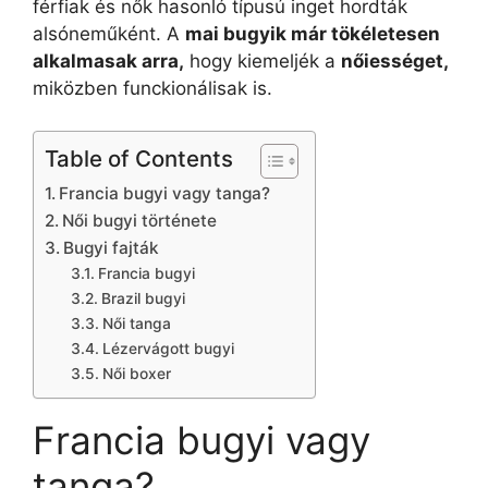
férfiak és nők hasonló típusú inget hordták
alsóneműként. A
mai bugyik már tökéletesen
alkalmasak arra,
hogy kiemeljék a
nőiességet,
miközben funckionálisak is.
Table of Contents
Francia bugyi vagy tanga?
Női bugyi története
Bugyi fajták
Francia bugyi
Brazil bugyi
Női tanga
Lézervágott bugyi
Női boxer
Francia bugyi vagy
tanga?