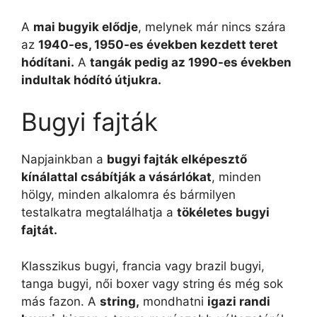
A
mai bugyik elődje
, melynek már nincs szára
az
1940-es, 1950-es években kezdett teret
hódítani.
A
tangák pedig az 1990-es években
indultak hódító útjukra.
Bugyi fajták
Napjainkban a
bugyi fajták elképesztő
kínálattal csábítják a vásárlókat
, minden
hölgy, minden alkalomra és bármilyen
testalkatra megtalálhatja a
tökéletes bugyi
fajtát.
Klasszikus bugyi, francia vagy brazil bugyi,
tanga bugyi, női boxer vagy string és még sok
más fazon. A
string,
mondhatni
igazi randi