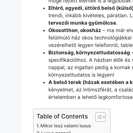
mögé rejtett elemek is a legjobbak
Eltérő, egyedi, úttörő belső (külső
trendi, inkább kivételes, páratlan
tervezői munka gyümölcse
.
Okosotthon, okosház
– ma már elvá
felülmúló ház okos technológiákkal
vezérelhető legyen telefonról, table
Biztonság, környezettudatosság
–
specifikációihoz. A házban élők és
nappal, az ingatlan pedig a korna
környezettudatos is legyen!
A belső terek (házak esetében a kü
kényelmet, az intimszférát, a család
értelemben a lehető legkomfortosa
Table of Contents
Mikor lesz valami luxus