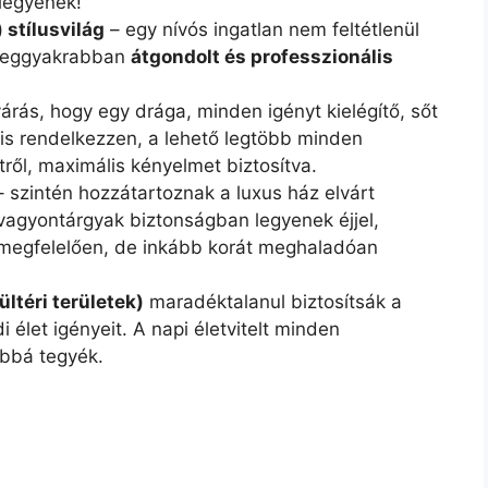
 legyenek!
) stílusvilág
– egy nívós ingatlan nem feltétlenül
. Leggyakrabban
átgondolt és professzionális
rás, hogy egy drága, minden igényt kielégítő, sőt
 is rendelkezzen, a lehető legtöbb minden
tről, maximális kényelmet biztosítva.
 szintén hozzátartoznak a luxus ház elvárt
 vagyontárgyak biztonságban legyenek éjjel,
k megfelelően, de inkább korát meghaladóan
ltéri területek)
maradéktalanul biztosítsák a
i élet igényeit. A napi életvitelt minden
bbá tegyék.