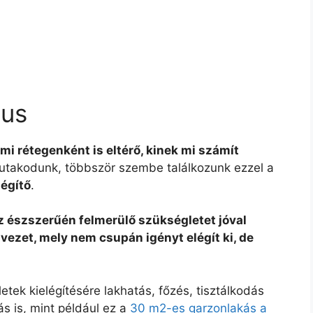
xus
mi rétegenként is eltérő, kinek mi számít
 kutakodunk, többször szembe találkozunk ezzel a
légítő
.
z észszerűén felmerülő szükségletet jóval
vezet, mely nem csupán igényt elégít ki, de
tek kielégítésére lakhatás, főzés, tisztálkodás
s is, mint például ez a
30 m2-es garzonlakás a