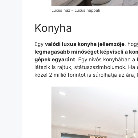
Luxus ház – Luxus nappali
Konyha
Egy
valódi luxus konyha jellemzője
, hog
legmagasabb minőséget képviseli a kony
gépek egyaránt
. Egy nívós konyhában a
látszik is rajtuk, státuszszimbólumok. Ha
közel 2 millió forintot is súrolhatja az ár