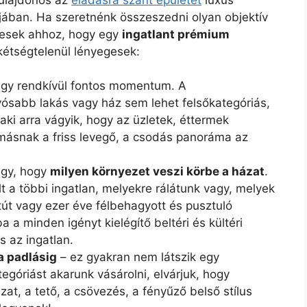
lójában. Ha szeretnénk összeszedni olyan objektív
gesek ahhoz, hogy egy
ingatlant prémium
kétségtelenül lényegesek:
egy rendkívül fontos momentum. A
ívósabb lakás vagy ház sem lehet felsőkategóriás,
aki arra vágyik, hogy az üzletek, éttermek
másnak a friss levegő, a csodás panoráma az
egy, hogy
milyen környezet veszi körbe a házat
.
lt a többi ingatlan, melyekre rálátunk vagy, melyek
tút vagy ezer éve félbehagyott és pusztuló
a minden igényt kielégítő beltéri és kültéri
 az ingatlan.
a padlásig
– ez gyakran nem látszik egy
egóriást akarunk vásárolni, elvárjuk, hogy
at, a tető, a csövezés, a fényűző belső stílus