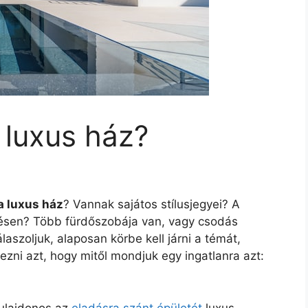
 luxus ház?
a luxus ház
? Vannak sajátos stílusjegyei? A
ésen? Több fürdőszobája van, vagy csodás
aszoljuk, alaposan körbe kell járni a témát,
ezni azt, hogy mitől mondjuk egy ingatlanra azt:
tulajdonos az
eladásra szánt épületét
luxus