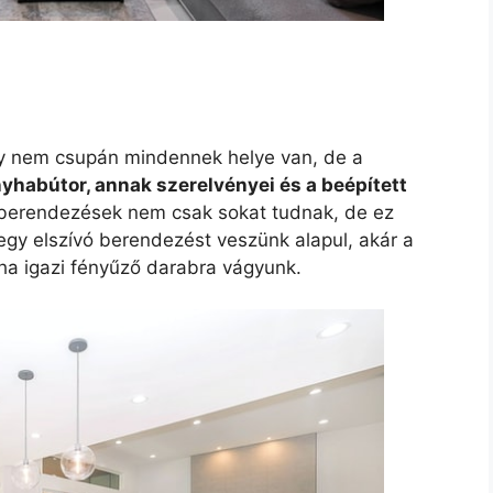
y nem csupán mindennek helye van, de a
habútor, annak szerelvényei és a beépített
 berendezések nem csak sokat tudnak, de ez
 egy elszívó berendezést veszünk alapul, akár a
a, ha igazi fényűző darabra vágyunk.