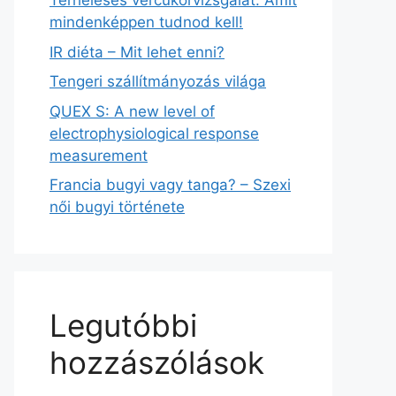
Terheléses vércukorvizsgálat: Amit
mindenképpen tudnod kell!
IR diéta – Mit lehet enni?
Tengeri szállítmányozás világa
QUEX S: A new level of
electrophysiological response
measurement
Francia bugyi vagy tanga? – Szexi
női bugyi története
Legutóbbi
hozzászólások