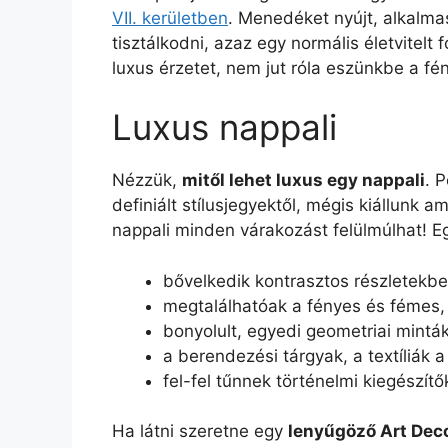
VII. kerületben
. Menedéket nyújt, alkalmas
tisztálkodni, azaz egy normális életvitelt
luxus érzetet, nem jut róla eszünkbe a fén
Luxus nappali
Nézzük,
mitől lehet luxus egy nappali
. 
definiált stílusjegyektől, mégis kiállunk
nappali minden várakozást felülmúlhat! Eg
bővelkedik kontrasztos részletekb
megtalálhatóak a fényes és fémes, 
bonyolult, egyedi geometriai minták
a berendezési tárgyak, a textíliák 
fel-fel tűnnek történelmi kiegészítők
Ha látni szeretne egy
lenyűgöző Art Deco