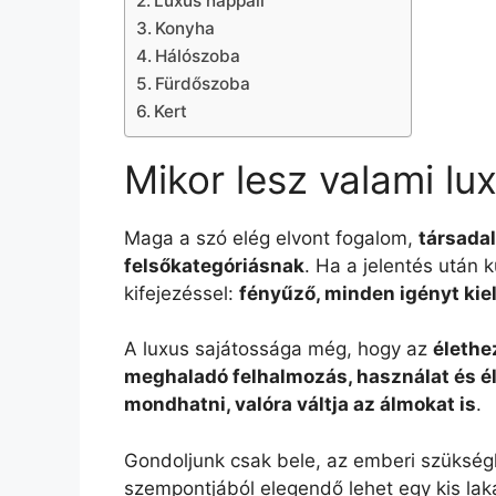
Luxus nappali
Konyha
Hálószoba
Fürdőszoba
Kert
Mikor lesz valami lu
Maga a szó elég elvont fogalom,
társadal
felsőkategóriásnak
. Ha a jelentés után
kifejezéssel:
fényűző, minden igényt kie
A luxus sajátossága még, hogy az
élethe
meghaladó felhalmozás, használat és él
mondhatni, valóra váltja az álmokat is
.
Gondoljunk csak bele, az emberi szükségle
szempontjából elegendő lehet egy kis laká