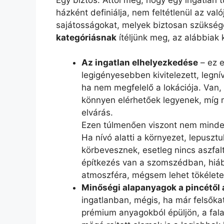
házként definiálja, nem feltétlenül az va
sajátosságokat, melyek biztosan szüksé
kategóriásnak
ítéljünk meg, az alábbiak 
Az ingatlan elhelyezkedése
– ez 
legigényesebben kivitelezett, legn
ha nem megfelelő a lokációja. Van, 
könnyen elérhetőek legyenek, míg 
elvárás.
Ezen túlmenően viszont nem mind
Ha nívó alatti a környezet, lepusztu
körbevesznek, esetleg nincs aszfal
építkezés van a szomszédban, hiába 
atmoszféra, mégsem lehet tökéletes
Minőségi alapanyagok a pincétől 
ingatlanban, mégis, ha már felsőkat
prémium anyagokból épüljön, a falaz