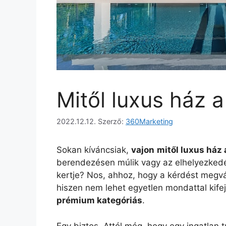
Mitől luxus ház a
2022.12.12.
Szerző:
360Marketing
Sokan kíváncsiak,
vajon
mitől luxus ház 
berendezésen múlik vagy az elhelyezked
kertje? Nos, ahhoz, hogy a kérdést megvál
hiszen nem lehet egyetlen mondattal kifej
prémium kategóriás
.
Egy biztos. Attól még, hogy egy ingatlan 