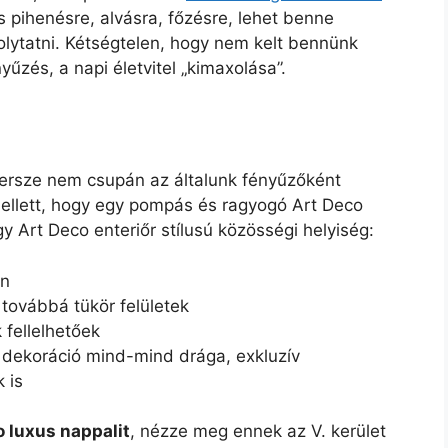
 pihenésre, alvásra, főzésre, lehet benne
 folytatni. Kétségtelen, hogy nem kelt bennünk
yűzés, a napi életvitel „kimaxolása”.
Persze nem csupán az általunk fényűzőként
 amellett, hogy egy pompás és ragyogó Art Deco
y Art Deco enteriőr stílusú közösségi helyiség:
en
továbbá tükör felületek
 fellelhetőek
a dekoráció mind-mind drága, exkluzív
 is
 luxus nappalit
, nézze meg ennek az V. kerület