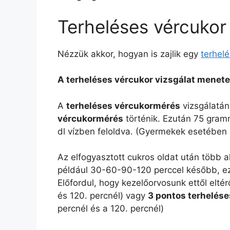
Terheléses vércukor
Nézzük akkor, hogyan is zajlik egy
terhelé
A terheléses vércukor vizsgálat menete
A
terheléses vércukormérés
vizsgálatán
vércukormérés
történik. Ezután 75 gramm
dl vízben feloldva. (Gyermekek esetében 
Az elfogyasztott cukros oldat után több 
például 30-60-90-120 perccel később, e
Előfordul, hogy kezelőorvosunk ettől elté
és 120. percnél) vagy
3 pontos terhelése
percnél és a 120. percnél)