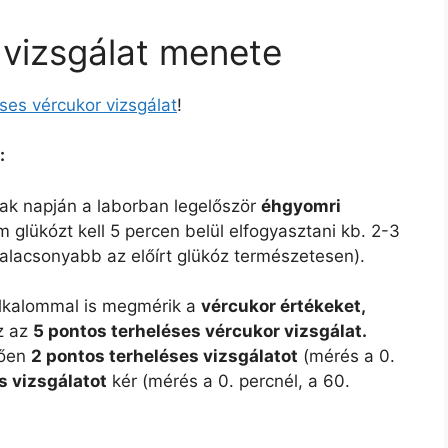
 vizsgálat menete
ses vércukor vizsgálat
!
:
ak napján a laborban legelőször
éhgyomri
 glükózt kell 5 percen belül elfogyasztani kb. 2-3
alacsonyabb az előírt glükóz természetesen).
alkalommal is megmérik a
vércukor értékeket,
z az
5 pontos terheléses vércukor vizsgálat.
rően
2 pontos terheléses vizsgálatot
(mérés a 0.
s vizsgálatot
kér (mérés a 0. percnél, a 60.