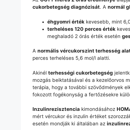
cukorbetegség diagnózisát
. A
normál g
éhgyomri érték
kevesebb, mint 6,
terheléses 120 perces érték
keves
meghaladó 2 órás érték esetén
ge
A
normális vércukorszint terhesség ala
perces terheléses 5,6 mol/l alatti.
Akinél
terhességi cukorbetegség
jelentk
mozgás beiktatásával és a kezelőorvos meg
terápia, hogy a további szövődmények elk
fokozott fogékonyság a fertőzésekre kül
Inzulinrezisztencia
kimondásához
HOMA
mért vércukor és inzulin értéket szorozzá
esetén mondják ki általában az
inzulinre