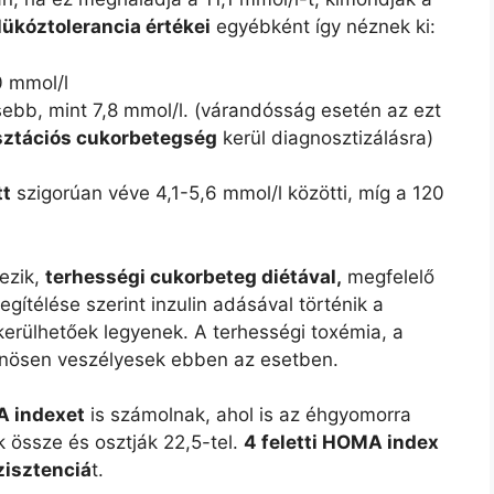
lükóztolerancia értékei
egyébként így néznek ki:
0 mmol/l
ebb, mint 7,8 mmol/l. (várandósság esetén az ezt
sztációs cukorbetegség
kerül diagnosztizálásra)
tt
szigorúan véve 4,1-5,6 mmol/l közötti, míg a 120
ezik,
terhességi cukorbeteg diétával,
megfelelő
ítélése szerint inzulin adásával történik a
erülhetőek legyenek. A terhességi toxémia, a
önösen veszélyesek ebben az esetben.
 indexet
is számolnak, ahol is az éhgyomorra
k össze és osztják 22,5-tel.
4 feletti HOMA index
zisztenciá
t.