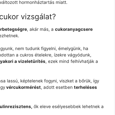
áltozott hormonháztartás miatt.
rcukor vizsgálat?
rbetegségre
, akár más, a
cukoranyagcsere
ezhetnek.
gyunk, nem tudunk figyelni, émelygünk, ha
ndottan a cukros ételekre, ízekre vágyódunk,
yakori a vizeletürítés
, ezek mind felhívhatják a
a lassú, képtelenek fogyni, viszket a bőrük, így
egy
vércukormérést
, adott esetben
terheléses
ulinrezisztens,
ők eleve esélyesebbek lehetnek a