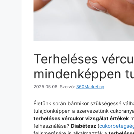
Terheléses vércu
mindenképpen tu
2025.05.06.
Szerző:
360Marketing
Életünk során bármikor szükségessé válh
tulajdonképpen a szervezetünk cukoranyag
terheléses vércukor vizsgálat értékek
m
felhasználása?
Diabétesz
(
cukorbetegsé
felismerésére is alkalmazzák a
terhelése