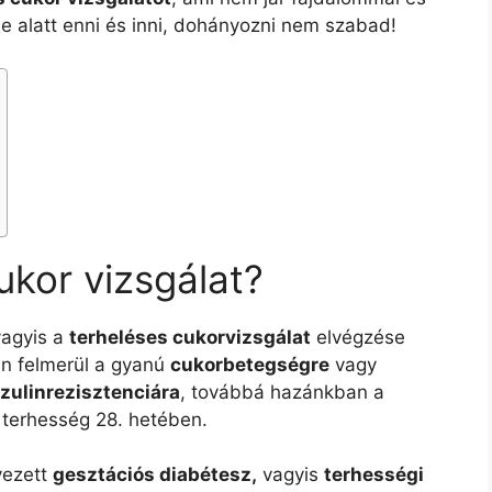
eje alatt enni és inni, dohányozni nem szabad!
ukor vizsgálat?
vagyis a
terheléses cukorvizsgálat
elvégzése
án felmerül a gyanú
cukorbetegségre
vagy
nzulinrezisztenciára
, továbbá hazánkban a
 terhesség 28. hetében.
vezett
gesztációs diabétesz,
vagyis
terhességi