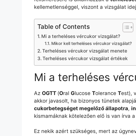
kellemetlenséggel, viszont a vizsgálat id
Table of Contents
Mi a terheléses vércukor vizsgálat?
Mikor kell terheléses vércukor vizsgálat?
Terheléses vércukor vizsgálat menete
Terheléses vércukor vizsgálat értékek
Mi a terheléses vérc
Az
OGTT
(
O
ral
G
lucose
T
olerance
T
est), 
akkor javasolt, ha bizonyos tünetek alapj
cukorbetegséget megelőző állapotra
,
i
kismamáknak kötelezően elő is van írva a
Ez nekik azért szükséges, mert az úgyne