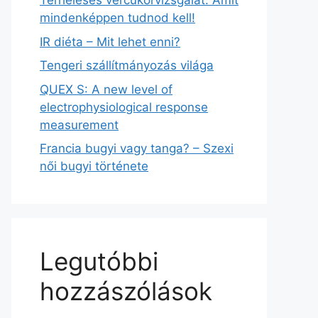
Terheléses vércukorvizsgálat: Amit
mindenképpen tudnod kell!
IR diéta – Mit lehet enni?
Tengeri szállítmányozás világa
QUEX S: A new level of
electrophysiological response
measurement
Francia bugyi vagy tanga? – Szexi
női bugyi története
Legutóbbi
hozzászólások