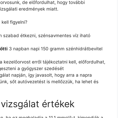
orvosunk, de előfordulhat, hogy további
 vizsgálati eredmények miatt.
kell figyelni?
em szabad étkezni, szénsavmentes víz iható
őtti
3 napban napi 150 gramm szénhidrátbevitel
 kezelőorvost erről tájékoztatni kell, előfordulhat,
üggeszteni a gyógyszer szedését
álat napján, így javasolt, hogy arra a napra
zünk, sőt autóvezetést is mellőzzük, ha lehet és
vizsgálat értékek
n, ha ez meghaladja a 11,1 mmol/l-t, kimondják a