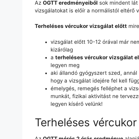
Az
OGTT eredményeiből
sok mindent lát 
vizsgálatokat is előír a normálistól eltérő
Terheléses vércukor vizsgálat előtt
mire 
vizsgálat előtt 10-12 órával már n
kizárólag
a
terheléses vércukor vizsgálat el
legyen meg
aki állandó gyógyszert szed, annál a
hogy a vizsgálat idejére fel kell f
émelygés, remegés felléphet a vizsg
munkát, fizikai aktivitást ne tervez
legyen kísérő velünk!
Terheléses vércukor 
Az
OGTT mérés 2 órás eredménye
alapjá