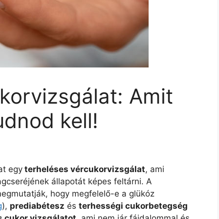
korvizsgálat: Amit
dnod kell!
at egy
terheléses vércukorvizsgálat
, ami
cseréjének állapotát képes feltárni. A
egmutatják, hogy megfelelő-e a glükóz
g
),
prediabétesz
és
terhességi cukorbetegség
s cukor vizsgálatot
, ami nem jár fájdalommal és