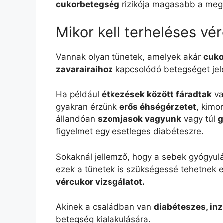
cukorbetegség
rizikója magasabb a megv
Mikor kell terheléses vé
Vannak olyan tünetek, amelyek akár
cuko
zavarairaihoz
kapcsolódó betegséget jel
Ha például
étkezések között fáradtak
va
gyakran érzünk
erős éhségérzetet
, kimo
állandóan
szomjasok vagyunk
vagy túl
g
figyelmet egy esetleges diabéteszre.
Sokaknál jellemző, hogy a sebek gyógyulás
ezek a tünetek is szükségessé tehetnek 
vércukor vizsgálatot.
Akinek a családban van
diabéteszes, inz
betegség kialakulására.