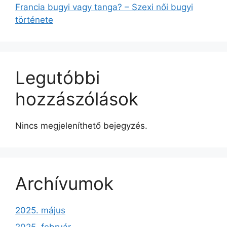
Francia bugyi vagy tanga? – Szexi női bugyi
története
Legutóbbi
hozzászólások
Nincs megjeleníthető bejegyzés.
Archívumok
2025. május