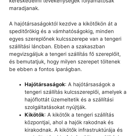
kereskedelmi tevékenységek folyamatosak
maradjanak.
A hajótársaságoktól kezdve a kikötőkön át a
speditőrökig és a vámhatóságokig, minden
egyes szereplőnek kulcsszerepe van a tengeri
szállítási láncban. Ebben a szakaszban
megvizsgáljuk a tengeri szállítás fő szereplőit,
és bemutatjuk, hogy milyen szerepet töltenek
be ebben a fontos iparágban.
Hajótársaságok
: A hajótársaságok a
tengeri szállítás kulcsszereplői, amelyek a
hajóflottát üzemeltetik és a szállítási
szolgáltatásokat nyújtják.
Kikötők
: A kikötők a tengeri szállítás
központjai, ahol a hajók rakodnak és
kirakodnak. A kikötők infrastruktúrája és