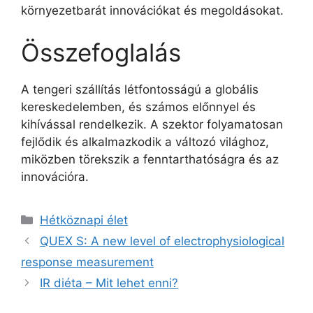
környezetbarát innovációkat és megoldásokat.
Összefoglalás
A tengeri szállítás létfontosságú a globális
kereskedelemben, és számos előnnyel és
kihívással rendelkezik. A szektor folyamatosan
fejlődik és alkalmazkodik a változó világhoz,
miközben törekszik a fenntarthatóságra és az
innovációra.
Kategória
Hétköznapi élet
QUEX S: A new level of electrophysiological
response measurement
IR diéta – Mit lehet enni?