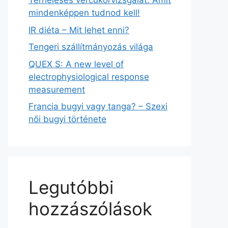
Terheléses vércukorvizsgálat: Amit
mindenképpen tudnod kell!
IR diéta – Mit lehet enni?
Tengeri szállítmányozás világa
QUEX S: A new level of
electrophysiological response
measurement
Francia bugyi vagy tanga? – Szexi
női bugyi története
Legutóbbi
hozzászólások