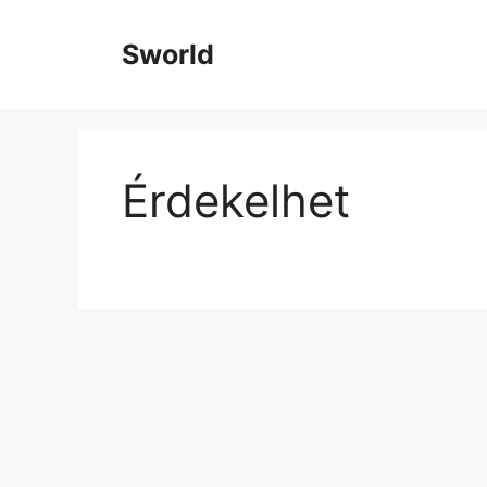
Kilépés
a
Sworld
tartalomba
Érdekelhet